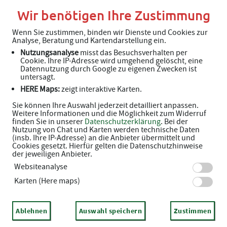
Wir benötigen Ihre Zustimmung
Wenn Sie zustimmen, binden wir Dienste und Cookies zur
Analyse, Beratung und Kartendarstellung ein.
Unverbindliche Arzneimittel-
Nutzungsanalyse
misst das Besuchsverhalten per
Cookie. Ihre IP-Adresse wird umgehend gelöscht, eine
Reservierung
Datennutzung durch Google zu eigenen Zwecken ist
untersagt.
HERE Maps:
zeigt interaktive Karten.
Rosen-Apotheke
Solterbergstr. 188 C, 32602 Vlotho
Sie können Ihre Auswahl jederzeit detailliert anpassen.
Weitere Informationen und die Möglichkeit zum Widerruf
finden Sie in unserer
Datenschutzerklärung
. Bei der
Eine Bearbeitung und Abholung der unverbindlichen Arzneimittel-
Nutzung von Chat und Karten werden technische Daten
Reservierung ist nur während der Öffnungszeiten möglich.
(insb. Ihre IP-Adresse) an die Anbieter übermittelt und
Cookies gesetzt. Hierfür gelten die Datenschutzhinweise
der jeweiligen Anbieter.
Websiteanalyse
Karten (Here maps)
Ablehnen
Auswahl speichern
Zustimmen